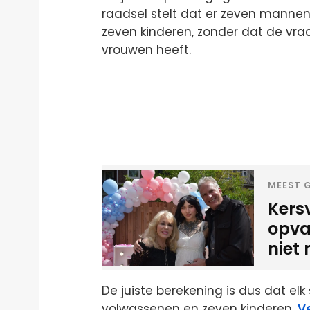
raadsel stelt dat er zeven manne
zeven kinderen, zonder dat de vr
vrouwen heeft.
MEEST G
Kers
opva
niet 
De juiste berekening is dus dat el
volwassenen en zeven kinderen.
V