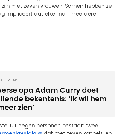
n zijn met zeven vrouwen. Samen hebben ze
aag impliceert dat elke man meerdere
ELEZEN:
verse opa Adam Curry doet
llende bekentenis: ‘Ik wil hem
meer zien’
k stel uit negen personen bestaat: twee
ermenigvuldig
dat met zeven koppels, en