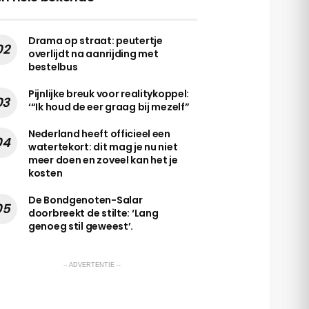
Drama op straat: peutertje
overlijdt na aanrijding met
bestelbus
Pijnlijke breuk voor realitykoppel:
‘“Ik houd de eer graag bij mezelf”
Nederland heeft officieel een
watertekort: dit mag je nu niet
meer doen en zoveel kan het je
kosten
De Bondgenoten-Salar
doorbreekt de stilte: ‘Lang
genoeg stil geweest’.
-- ADVERTENTIE --