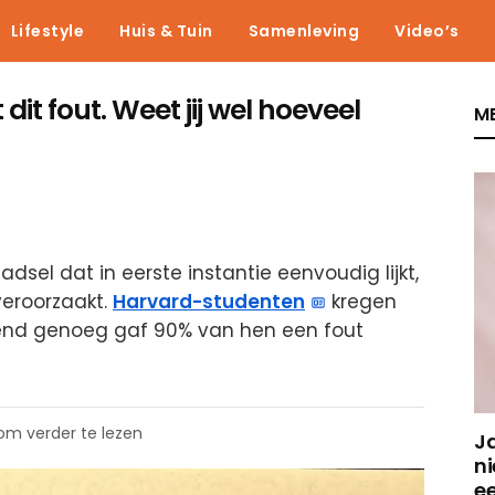
Lifestyle
Huis & Tuin
Samenleving
Video’s
it fout. Weet jij wel hoeveel
ME
dsel dat in eerste instantie eenvoudig lijkt,
veroorzaakt.
Harvard-studenten
kregen
lend genoeg gaf 90% van hen een fout
 om verder te lezen
J
ni
e