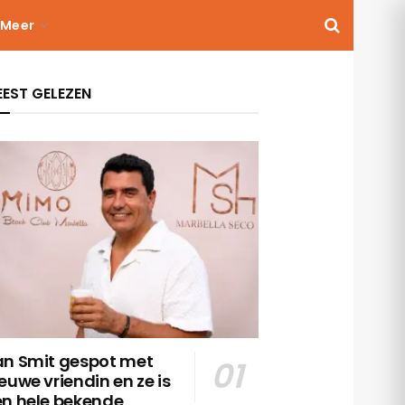
Meer
EST GELEZEN
an Smit gespot met
euwe vriendin en ze is
en hele bekende