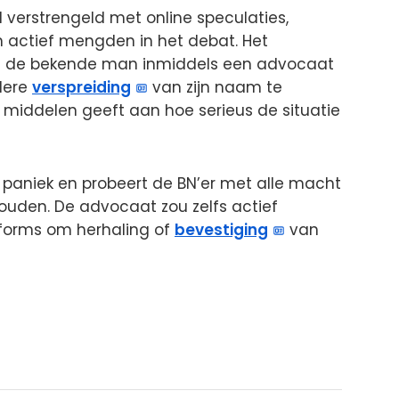
l verstrengeld met online speculaties,
 actief mengden in het debat. Het
dat de bekende man inmiddels een advocaat
dere
verspreiding
van zijn naam te
e middelen geeft aan hoe serieus de situatie
an paniek en probeert de BN’er met alle macht
houden. De advocaat zou zelfs actief
forms om herhaling of
bevestiging
van