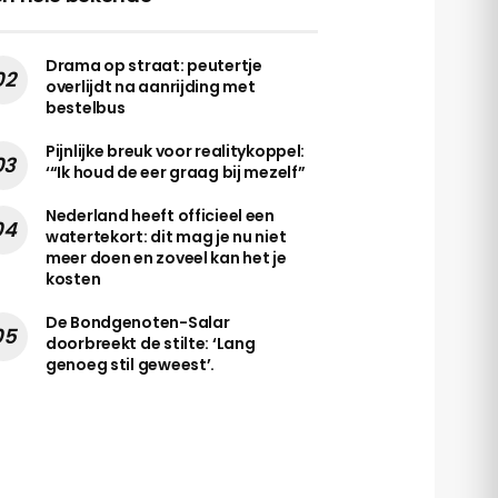
Drama op straat: peutertje
overlijdt na aanrijding met
bestelbus
Pijnlijke breuk voor realitykoppel:
‘“Ik houd de eer graag bij mezelf”
Nederland heeft officieel een
watertekort: dit mag je nu niet
meer doen en zoveel kan het je
kosten
De Bondgenoten-Salar
doorbreekt de stilte: ‘Lang
genoeg stil geweest’.