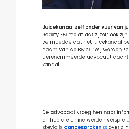
Juicekanaal zelf onder vuur van ju
Reality FBI meldt dat zijzelf ook z
vermoedde dat het juicekanaal bet
naam van de BN’er. “Wij werden z
gerenommeerde advocaat dacht da
kanaal.
De advocaat vroeg hen naar info
en hoe die online werden versprei
stevig is
aangesproken
over zij