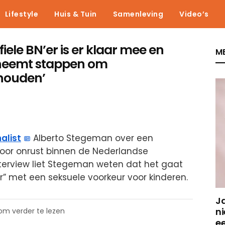
Lifestyle
Huis & Tuin
Samenleving
Video’s
ele BN’er is er klaar mee en
ME
 neemt stappen om
houden’
alist
Alberto Stegeman over een
voor onrust binnen de Nederlandse
terview liet Stegeman weten dat het gaat
” met een seksuele voorkeur voor kinderen.
J
ni
 om verder te lezen
e