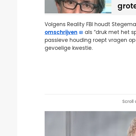
grot
Volgens Reality FBI houdt Stegeman
omschrijven
als “druk met het s
passieve houding roept vragen op
gevoelige kwestie.
Scroll