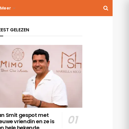
Meer
EST GELEZEN
an Smit gespot met
euwe vriendin en ze is
en hele bekende