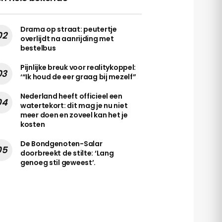
Drama op straat: peutertje
overlijdt na aanrijding met
bestelbus
Pijnlijke breuk voor realitykoppel:
‘“Ik houd de eer graag bij mezelf”
Nederland heeft officieel een
watertekort: dit mag je nu niet
meer doen en zoveel kan het je
kosten
De Bondgenoten-Salar
doorbreekt de stilte: ‘Lang
genoeg stil geweest’.