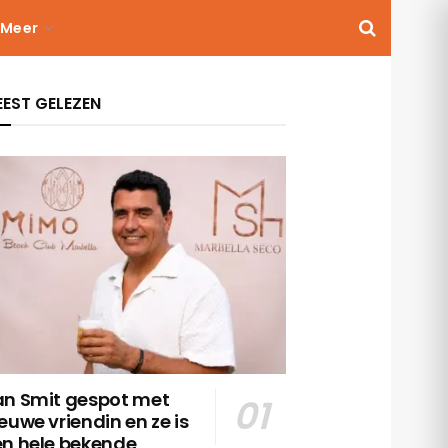
Meer
EST GELEZEN
an Smit gespot met
euwe vriendin en ze is
en hele bekende