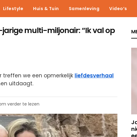
Lifestyle
Huis & Tuin
Samenleving
Video’s
-jarige multi-miljonair: “Ik val op
ME
r treffen we een opmerkelijk
liefdesverhaal
en uitdaagt.
 om verder te lezen
J
ni
e