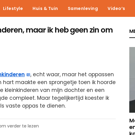
Lifestyle
Huis & Tuin
Samenleving
Video’s
kinderen, maar ik heb geen zin om
ME
inkinderen
, echt waar, maar het oppassen
ijn hart maakte een sprongetje toen ik hoorde
ie kleinkinderen van mijn dochter en een
gde compleet. Maar tegelijkertijd koester ik
als vaste oppas te dienen.
Ma
 om verder te lezen
en
k