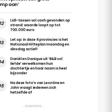
amp aan’
Lidl-tassen vol cash gevonden op
strand: waarde loopt op tot
700.000 euro
Let op: in deze 4 provincies is het
Nationaal Hitteplan maandag en
dinsdag actief!
Daniël en Danique uit ‘B&B vol
liefde’ verwelkomen hun
dochtertje en haar naam is heel
bijzonder
Na deze foto’s van Leontine en
John vraagt iedereen zich
hetzelfde af
-- ADVERTENTIE --