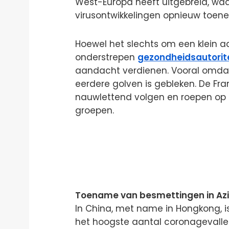
West-Europa heeft uitgebreid, wa
virusontwikkelingen opnieuw toen
Hoewel het slechts om een klein a
onderstrepen
gezondheidsautorit
aandacht verdienen. Vooral omdat h
eerdere golven is gebleken. De Fra
nauwlettend volgen en roepen op 
groepen.
Toename van besmettingen in Az
In China, met name in Hongkong, is
het hoogste aantal coronagevall