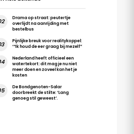
Drama op straat: peutertje
overlijdt na aanrijding met
bestelbus
Pijnlijke breuk voor realitykoppel:
‘“Ik houd de eer graag bij mezelf”
Nederland heeft officieel een
watertekort: dit mag je nu niet
meer doen en zoveel kan het je
kosten
De Bondgenoten-Salar
doorbreekt de stilte: ‘Lang
genoeg stil geweest’.