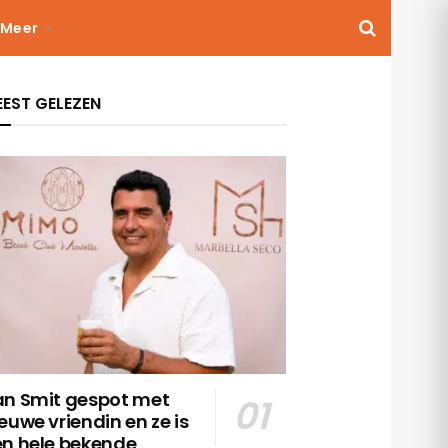
Meer
EST GELEZEN
an Smit gespot met
euwe vriendin en ze is
en hele bekende