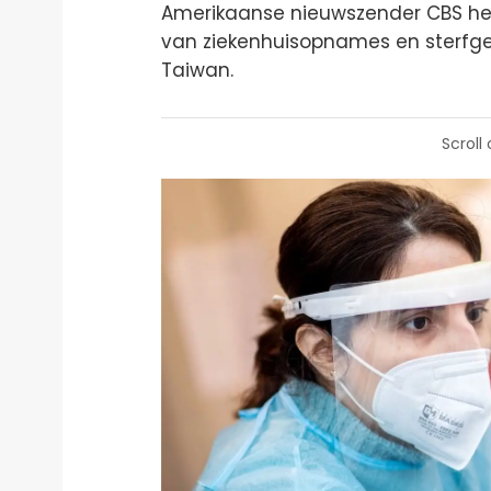
Amerikaanse nieuwszender CBS heef
van ziekenhuisopnames en sterfgev
Taiwan.
Scroll