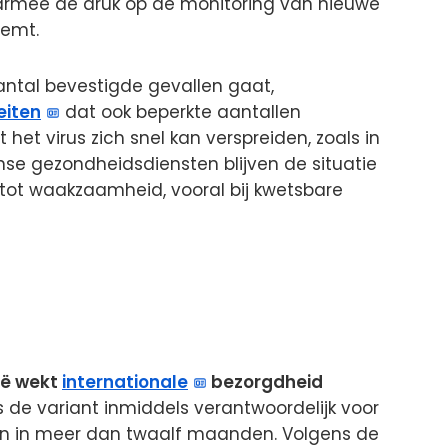
armee de druk op de monitoring van nieuwe
eemt.
antal bevestigde gevallen gaat,
eiten
dat ook beperkte aantallen
et virus zich snel kan verspreiden, zoals in
nse gezondheidsdiensten blijven de situatie
tot waakzaamheid, vooral bij kwetsbare
ië wekt
internationale
bezorgdheid
 de variant inmiddels verantwoordelijk voor
en in meer dan twaalf maanden. Volgens de