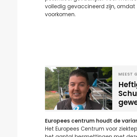
volledig gevaccineerd zijn, omdat
voorkomen.
MEEST G
Heft
Schui
gewe
Europees centrum houdt de varian
Het Europees Centrum voor ziektep
het aantal besmettingen met dez