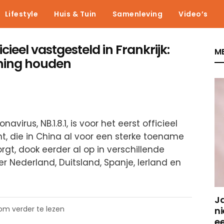
Lifestyle
Huis & Tuin
Samenleving
Video’s
ieel vastgesteld in Frankrijk:
ME
ning houden
virus, NB.1.8.1, is voor het eerst officieel
ant, die in China al voor een sterke toename
rgt, dook eerder al op in verschillende
 Nederland, Duitsland, Spanje, Ierland en
J
 om verder te lezen
ni
e