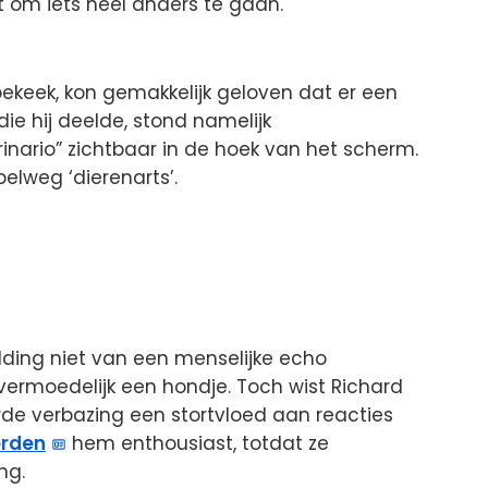
t om iets heel anders te gaan.
bekeek, kon gemakkelijk geloven dat er een
ie hij deelde, stond namelijk
nario” zichtbaar in de hoek van het scherm.
elweg ‘dierenarts’.
elding niet van een menselijke echo
vermoedelijk een hondje. Toch wist Richard
rde verbazing een stortvloed aan reacties
erden
hem enthousiast, totdat ze
ng.