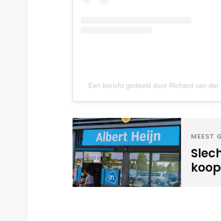
Een bericht gedeeld door Richard van de
MEEST G
Slec
koopz