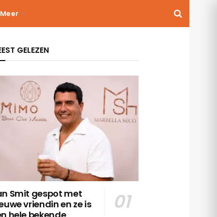
Meer
EST GELEZEN
an Smit gespot met
euwe vriendin en ze is
en hele bekende