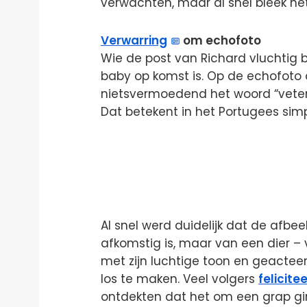
verwachten, maar al snel bleek he
Verwarring
om echofoto
Wie de post van Richard vluchtig 
baby op komst is. Op de echofoto d
nietsvermoedend het woord “veteri
Dat betekent in het Portugees simp
Al snel werd duidelijk dat de afbe
afkomstig is, maar van een dier – 
met zijn luchtige toon en geactee
los te maken. Veel volgers
felicite
ontdekten dat het om een grap gi