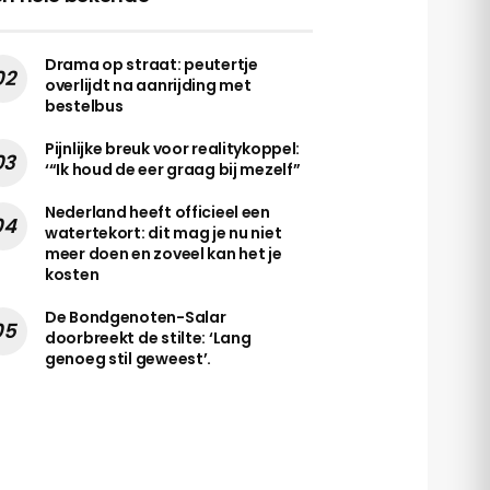
Drama op straat: peutertje
overlijdt na aanrijding met
bestelbus
Pijnlijke breuk voor realitykoppel:
‘“Ik houd de eer graag bij mezelf”
Nederland heeft officieel een
watertekort: dit mag je nu niet
meer doen en zoveel kan het je
kosten
De Bondgenoten-Salar
doorbreekt de stilte: ‘Lang
genoeg stil geweest’.