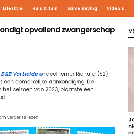
Lifestyle
Huis & Tuin
Samenleving
Video’s
 kondigt opvallend zwangerschap
ME
g
B&B Vol Liefde
-deelnemer Richard (52)
 een opmerkelijke aankondiging. De
 in het seizoen van 2023, plaatste een
st:
 om verder te lezen
J
ni
e