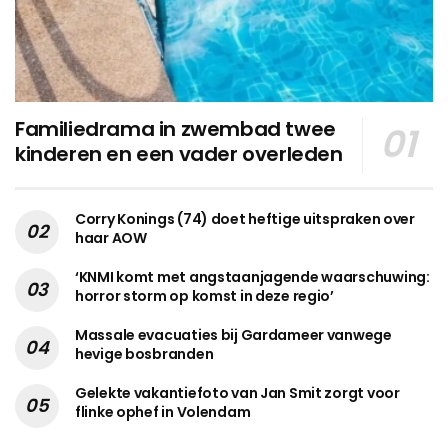
Familiedrama in zwembad twee
kinderen en een vader overleden
Corry Konings (74) doet heftige uitspraken over
haar AOW
‘KNMI komt met angstaanjagende waarschuwing:
horror storm op komst in deze regio’
Massale evacuaties bij Gardameer vanwege
hevige bosbranden
Gelekte vakantiefoto van Jan Smit zorgt voor
flinke ophef in Volendam