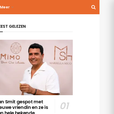
Meer
EST GELEZEN
an Smit gespot met
euwe vriendin en ze is
en hele bekende