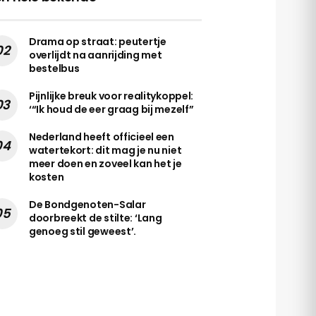
Drama op straat: peutertje
overlijdt na aanrijding met
bestelbus
Pijnlijke breuk voor realitykoppel:
‘“Ik houd de eer graag bij mezelf”
Nederland heeft officieel een
watertekort: dit mag je nu niet
meer doen en zoveel kan het je
kosten
De Bondgenoten-Salar
doorbreekt de stilte: ‘Lang
genoeg stil geweest’.