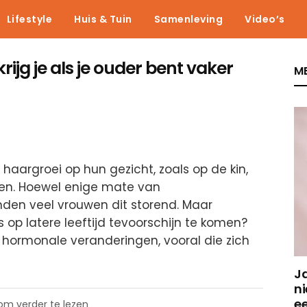
Lifestyle
Huis & Tuin
Samenleving
Video’s
jg je als je ouder bent vaker
ME
aargroei op hun gezicht, zoals op de kin,
en. Hoewel enige mate van
nden veel vrouwen dit storend. Maar
op latere leeftijd tevoorschijn te komen?
hormonale veranderingen, vooral die zich
J
ni
e
 om verder te lezen