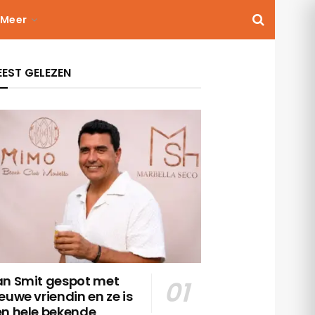
Meer
EST GELEZEN
an Smit gespot met
euwe vriendin en ze is
en hele bekende