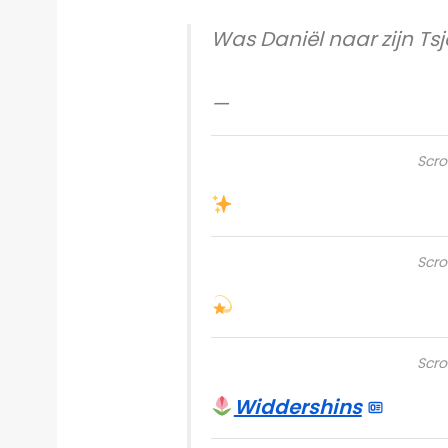
Was Daniël naar zijn Ts
—
Scro
Scro
Scro
Widdershins