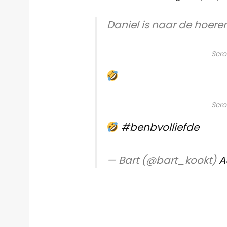
Daniel is naar de hoere
Scro
Scro
#benbvolliefde
— Bart (@bart_kookt)
A