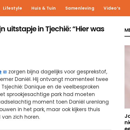
Lifestyle
Huis & Tuin
Samenleving
Video’s
ijn uitstapje in Tjechië: “Hier was
ME
e
zorgen bijna dagelijks voor gesprekstof,
nemer Daniël. Hij ontvangt momenteel twee
n Tsjechië: Danique en de veelbesproken
het sprookjesachtige park had moeten
raadselachtig moment toen Daniël urenlang
ouwen in het park, maar ook kijkers thuis
J
 van zich horen.
ni
e