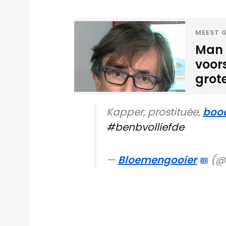
MEEST G
Man 
voor
grot
Kapper, prostituée,
boo
#benbvolliefde
—
Bloemengooier
(@