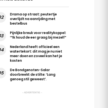
Drama op straat: peutertje
overlijdt na aanrijding met
bestelbus
Pijnlijke breuk voor realitykoppel:
‘“Ik houd de eer graag bij mezelf”
Nederland heeft officieel een
watertekort: dit mag je nu niet
meer doen en zoveel kan het je
kosten
De Bondgenoten-Salar
doorbreekt de stilte: ‘Lang
genoeg stil geweest’.
-- ADVERTENTIE --