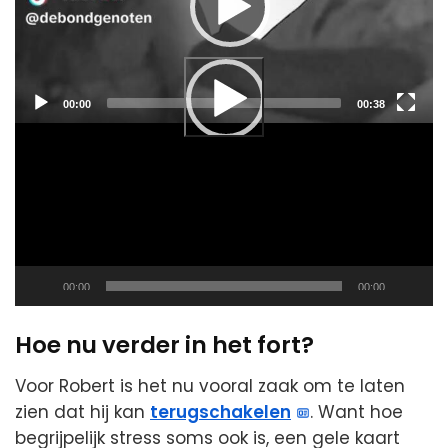
Current
Total
00:00
00:38
time
duration
Current
Total
00:00
00:00
time
duration
Hoe nu verder in het fort?
Voor Robert is het nu vooral zaak om te laten
zien dat hij kan
terugschakelen
. Want hoe
begrijpelijk stress soms ook is, een gele kaart