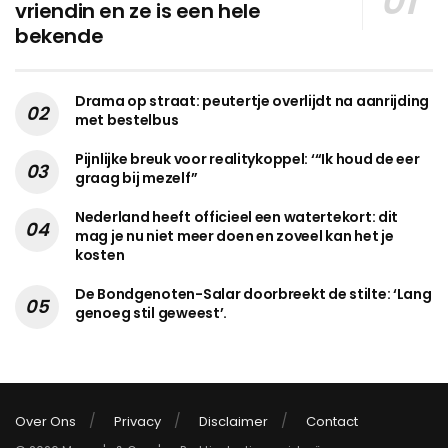
vriendin en ze is een hele
bekende
Drama op straat: peutertje overlijdt na aanrijding
met bestelbus
Pijnlijke breuk voor realitykoppel: ‘“Ik houd de eer
graag bij mezelf”
Nederland heeft officieel een watertekort: dit
mag je nu niet meer doen en zoveel kan het je
kosten
De Bondgenoten-Salar doorbreekt de stilte: ‘Lang
genoeg stil geweest’.
Over Ons
Privacy
Disclaimer
Contact