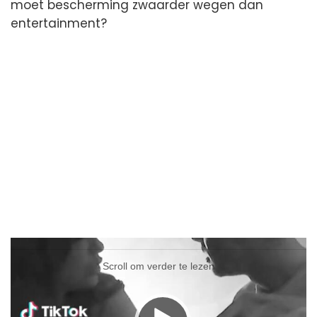
moet bescherming zwaarder wegen dan
entertainment?
Videospeler
Videospeler
Scroll om verder te lezen