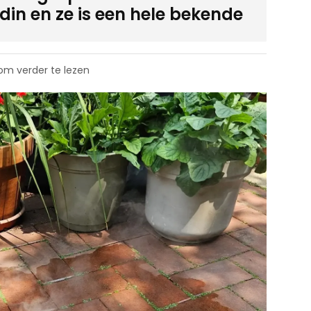
din en ze is een hele bekende
 om verder te lezen