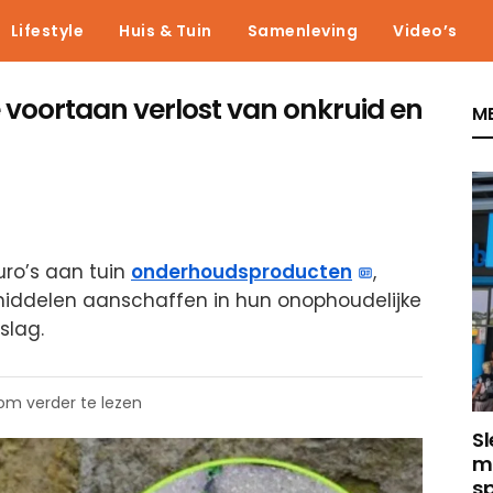
Lifestyle
Huis & Tuin
Samenleving
Video’s
e voortaan verlost van onkruid en
ME
ro’s aan tuin
onderhoudsproducten
,
 middelen aanschaffen in hun onophoudelijke
slag.
 om verder te lezen
Sl
m
sp