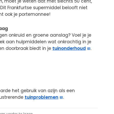
ën, moet je weten dat met slechts 50 cent,
Dit Frankfurtse supermiddel belooft niet
rmt ook je portemonnee!
laag
gen onkruid en groene aanslag? Voel je je
rek aan hulpmiddelen wat onkrachtig in je
en doorbraak biedt in je
tuinonderhoud
.
arde het gebruik van azijn als een
rustrerende
tuinproblemen
.