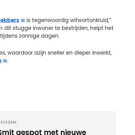
fhebbers
is tegenwoordig witwortonkruid,”
m dit stugge inwoner te bestrijden, helpt het
 tijdens zonnige dagen.
es, waardoor azijn sneller en dieper inwerkt,
n
.
ELEZEN:
Smit gespot met nieuwe