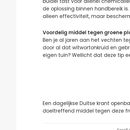
buidel tast voor allerlei chemicali
de oplossing binnen handbereik is. 
alleen effectiviteit, maar besche
Voordelig middel tegen groene p
Ben je al jaren aan het vechten te
door al dat witwortonkruid en geb
eigen tuin? Wellicht dat deze tip e
Een dagelijkse Duitse krant openba
doeltreffend middel tegen deze f