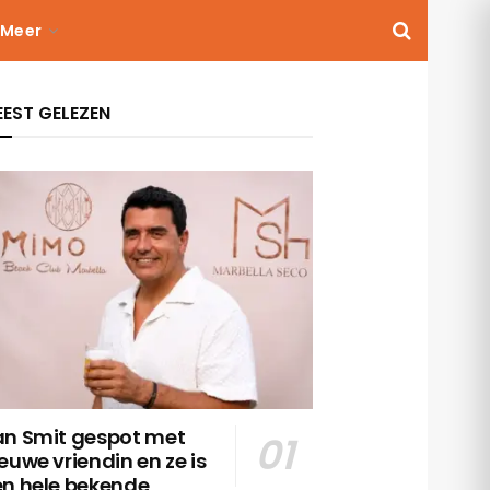
Meer
EST GELEZEN
an Smit gespot met
euwe vriendin en ze is
en hele bekende