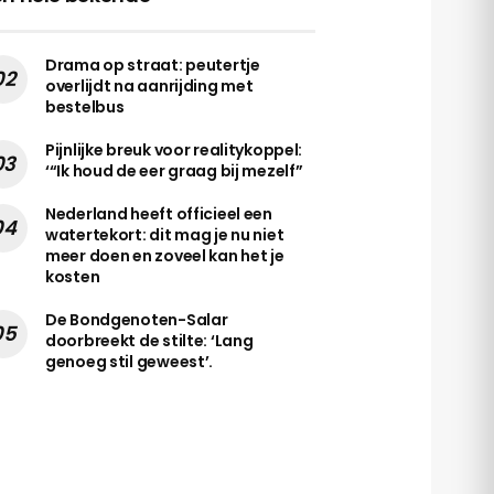
Drama op straat: peutertje
overlijdt na aanrijding met
bestelbus
Pijnlijke breuk voor realitykoppel:
‘“Ik houd de eer graag bij mezelf”
Nederland heeft officieel een
watertekort: dit mag je nu niet
meer doen en zoveel kan het je
kosten
De Bondgenoten-Salar
doorbreekt de stilte: ‘Lang
genoeg stil geweest’.