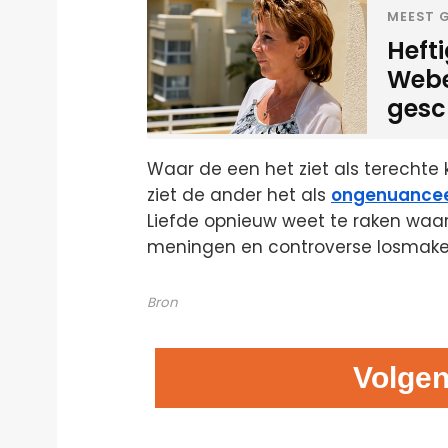
MEEST G
Heft
Weber
gesc
Waar de een het ziet als terechte k
ziet de ander het als
ongenuance
Liefde opnieuw weet te raken waar h
meningen en controverse losmaken 
Bron
Volgen