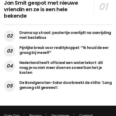
Jan Smit gespot met nieuwe
vriendin en ze is een hele
bekende
Drama op straat: peutertje overlijdt na aanrijding
met bestelbus
Pijnlijke breuk voor realitykoppel: ‘“Ik houd de eer
graag bij mezelf”
Nederland heeft officieel een watertekort: dit
mag je nu niet meer doen en zoveel kan het je
kosten
De Bondgenoten-Salar doorbreekt de stilte: ‘Lang
genoeg stil geweest’.
Over Ons
Privacy
Disclaimer
Contact