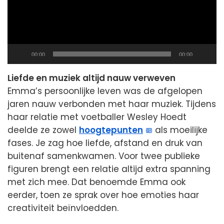
Current
Total
00:00
00:00
time
duration
Liefde en muziek altijd nauw verweven
Emma’s persoonlijke leven was de afgelopen
jaren nauw verbonden met haar muziek. Tijdens
haar relatie met voetballer Wesley Hoedt
deelde ze zowel
hoogtepunten
als moeilijke
fases. Je zag hoe liefde, afstand en druk van
buitenaf samenkwamen. Voor twee publieke
figuren brengt een relatie altijd extra spanning
met zich mee. Dat benoemde Emma ook
eerder, toen ze sprak over hoe emoties haar
creativiteit beïnvloedden.