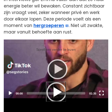
energie beter wil bewaken. Constant zichtbaar
zijn vraagt veel, zeker wanneer privé en werk
door elkaar lopen. Deze periode voelt als een
moment van
hergroeperen
. Niet uit zwakte,
maar vanuit behoefte aan rust.
Videospeler
Videospeler
Scroll om verder te lezen
Current
Total
00:00
01:35
time
duration