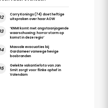
Corry Konings (74) doet heftige
uitspraken over haar AOW
‘KNMI komt met angstaanjagende
waarschuwing: horror storm op
komst in deze regio’
Massale evacuaties bij
Gardameer vanwege hevige
bosbranden
Gelekte vakantiefoto van Jan
Smit zorgt voor flinke ophef in
Volendam