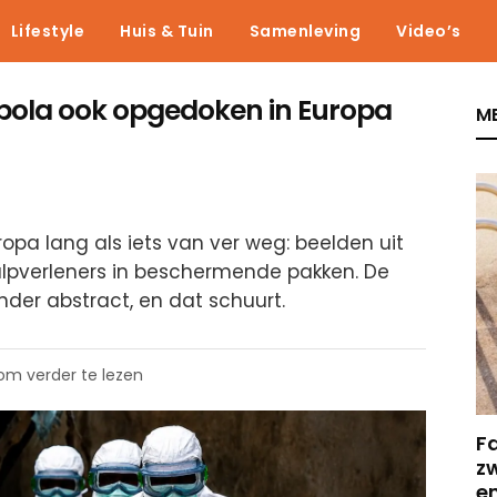
Lifestyle
Huis & Tuin
Samenleving
Video’s
Ebola ook opgedoken in Europa
ME
ropa lang als iets van ver weg: beelden uit
ulpverleners in beschermende pakken. De
nder abstract, en dat schuurt.
 om verder te lezen
F
z
e