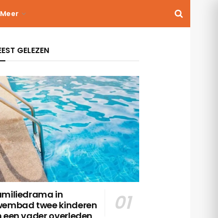
Meer
EST GELEZEN
amiliedrama in
wembad twee kinderen
n een vader overleden