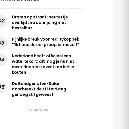
Drama op straat: peutertje
overlijdt na aanrijding met
bestelbus
Pijnlijke breuk voor realitykoppel:
‘“Ik houd de eer graag bij mezelf”
Nederland heeft officieel een
watertekort: dit mag je nu niet
meer doen en zoveel kan het je
kosten
De Bondgenoten-Salar
doorbreekt de stilte: ‘Lang
genoeg stil geweest’.
-- ADVERTENTIE --