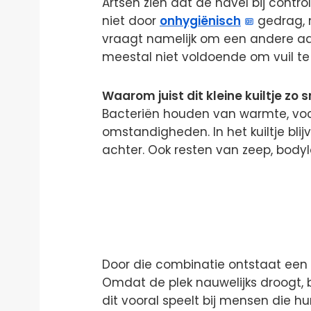
Artsen zien dat de navel bij contro
niet door
onhygiënisch
gedrag, 
vraagt namelijk om een andere aan
meestal niet voldoende om vuil te 
Waarom juist dit kleine kuiltje zo s
Bacteriën houden van warmte, vocht
omstandigheden. In het kuiltje blij
achter. Ook resten van zeep, bodyl
Door die combinatie ontstaat een
Omdat de plek nauwelijks droogt, b
dit vooral speelt bij mensen die h