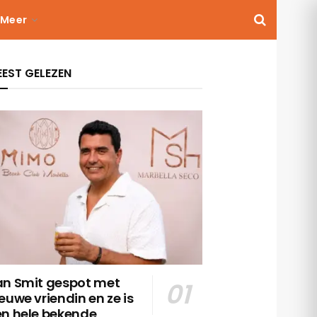
Meer
EST GELEZEN
an Smit gespot met
euwe vriendin en ze is
en hele bekende