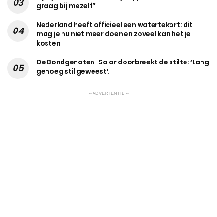
graag bij mezelf”
Nederland heeft officieel een watertekort: dit
mag je nu niet meer doen en zoveel kan het je
kosten
De Bondgenoten-Salar doorbreekt de stilte: ‘Lang
genoeg stil geweest’.
-- ADVERTENTIE --