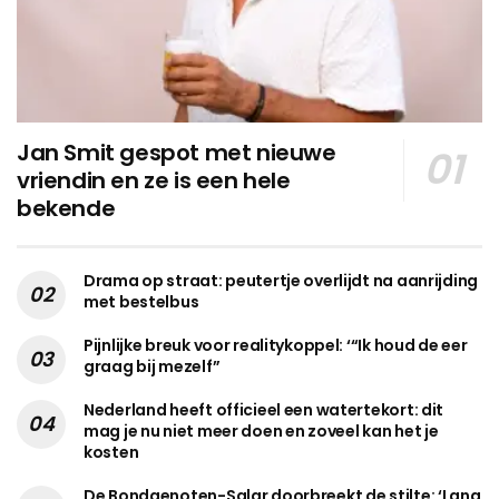
Jan Smit gespot met nieuwe
vriendin en ze is een hele
bekende
Drama op straat: peutertje overlijdt na aanrijding
met bestelbus
Pijnlijke breuk voor realitykoppel: ‘“Ik houd de eer
graag bij mezelf”
Nederland heeft officieel een watertekort: dit
mag je nu niet meer doen en zoveel kan het je
kosten
De Bondgenoten-Salar doorbreekt de stilte: ‘Lang