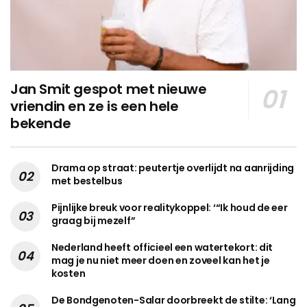
Jan Smit gespot met nieuwe
vriendin en ze is een hele
bekende
Drama op straat: peutertje overlijdt na aanrijding
met bestelbus
Pijnlijke breuk voor realitykoppel: ‘“Ik houd de eer
graag bij mezelf”
Nederland heeft officieel een watertekort: dit
mag je nu niet meer doen en zoveel kan het je
kosten
De Bondgenoten-Salar doorbreekt de stilte: ‘Lang