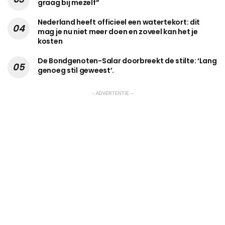
graag bij mezelf”
Nederland heeft officieel een watertekort: dit
mag je nu niet meer doen en zoveel kan het je
kosten
De Bondgenoten-Salar doorbreekt de stilte: ‘Lang
genoeg stil geweest’.
-- ADVERTENTIE --