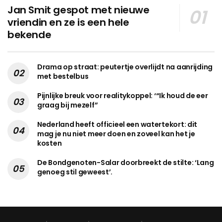
Jan Smit gespot met nieuwe
vriendin en ze is een hele
bekende
Drama op straat: peutertje overlijdt na aanrijding
met bestelbus
Pijnlijke breuk voor realitykoppel: ‘“Ik houd de eer
graag bij mezelf”
Nederland heeft officieel een watertekort: dit
mag je nu niet meer doen en zoveel kan het je
kosten
De Bondgenoten-Salar doorbreekt de stilte: ‘Lang
genoeg stil geweest’.