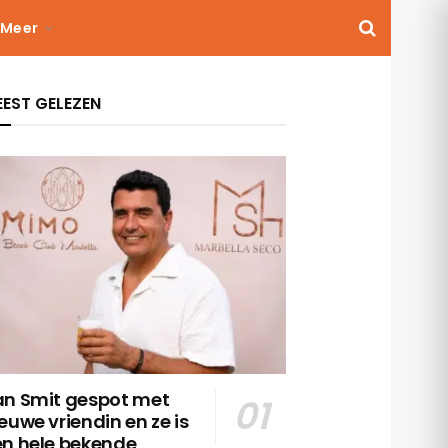
Meer
EST GELEZEN
an Smit gespot met
euwe vriendin en ze is
en hele bekende