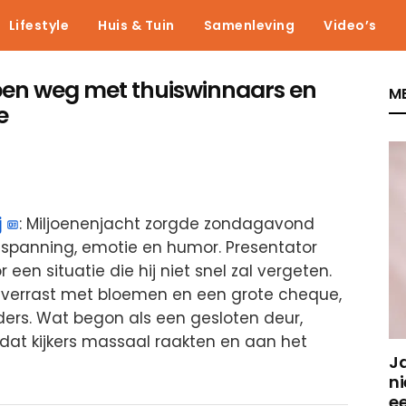
Lifestyle
Huis & Tuin
Samenleving
Video’s
open weg met thuiswinnaars en
ME
e
j
: Miljoenenjacht zorgde zondagavond
spanning, emotie en humor. Presentator
en situatie die hij niet snel zal vergeten.
s verrast met bloemen en een grote cheque,
nders. Wat begon als een gesloten deur,
 dat kijkers massaal raakten en aan het
J
ni
e