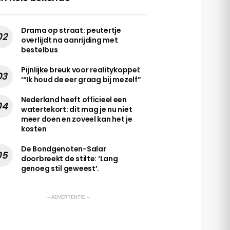
Drama op straat: peutertje
overlijdt na aanrijding met
bestelbus
Pijnlijke breuk voor realitykoppel:
‘“Ik houd de eer graag bij mezelf”
Nederland heeft officieel een
watertekort: dit mag je nu niet
meer doen en zoveel kan het je
kosten
De Bondgenoten-Salar
doorbreekt de stilte: ‘Lang
genoeg stil geweest’.
-- ADVERTENTIE --