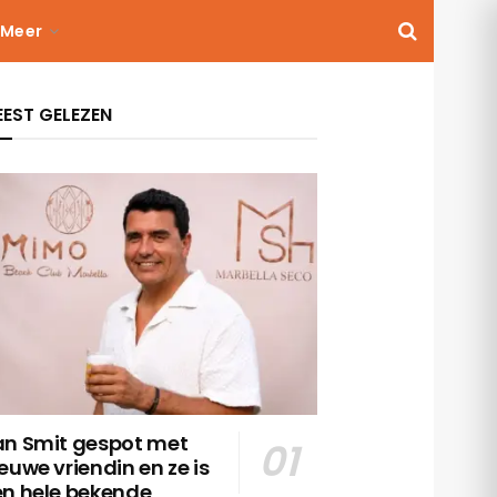
Meer
EST GELEZEN
an Smit gespot met
euwe vriendin en ze is
en hele bekende