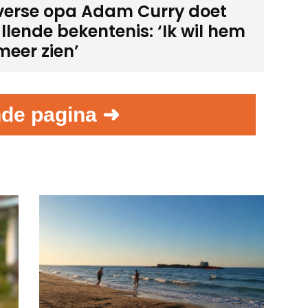
verse opa Adam Curry doet
llende bekentenis: ‘Ik wil hem
meer zien’
de pagina ➜