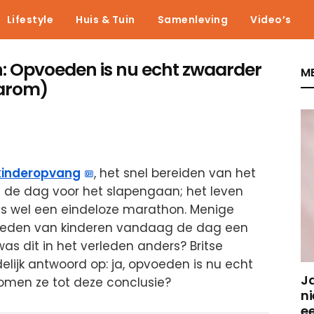
Lifestyle
Huis & Tuin
Samenleving
Video’s
: Opvoeden is nu echt zwaarder
ME
aarom)
kinderopvang
, het snel bereiden van het
de dag voor het slapengaan; het leven
s wel een eindeloze marathon. Menige
voeden van kinderen vandaag de dag een
 was dit in het verleden anders? Britse
lijk antwoord op: ja, opvoeden is nu echt
J
omen ze tot deze conclusie?
ni
e