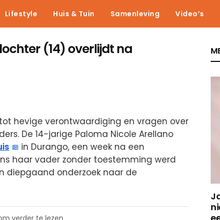
Lifestyle
Huis & Tuin
Samenleving
Video’s
ochter (14) overlijdt na
ME
d tot hevige verontwaardiging en vragen over
uders. De 14-jarige Paloma Nicole Arellano
uis
in Durango, een week na een
gens haar vader zonder toestemming werd
een diepgaand onderzoek naar de
J
ni
e
 om verder te lezen