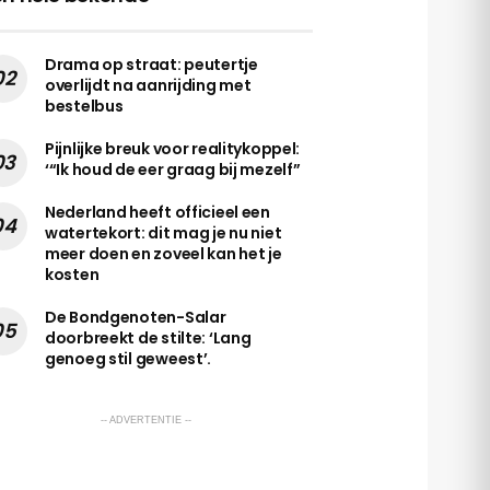
Drama op straat: peutertje
overlijdt na aanrijding met
bestelbus
Pijnlijke breuk voor realitykoppel:
‘“Ik houd de eer graag bij mezelf”
Nederland heeft officieel een
watertekort: dit mag je nu niet
meer doen en zoveel kan het je
kosten
De Bondgenoten-Salar
doorbreekt de stilte: ‘Lang
genoeg stil geweest’.
-- ADVERTENTIE --