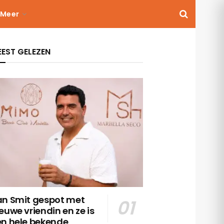
Meer
EST GELEZEN
an Smit gespot met
euwe vriendin en ze is
en hele bekende