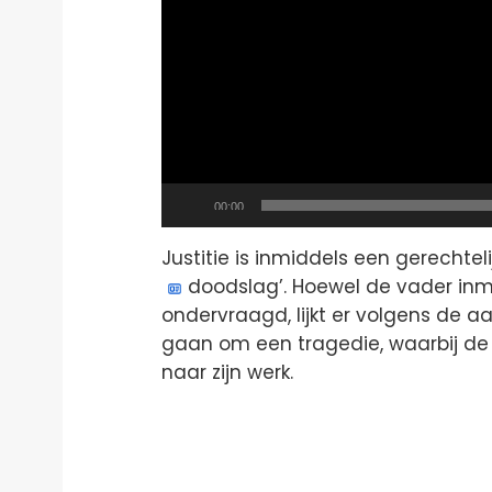
Current
00:00
time
Justitie is inmiddels een gerechtel
doodslag’. Hoewel de vader inm
ondervraagd, lijkt er volgens de aa
gaan om een tragedie, waarbij de 
naar zijn werk.