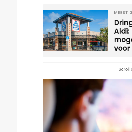
MEEST G
Drin
Aldi:
mogel
voor
Scroll