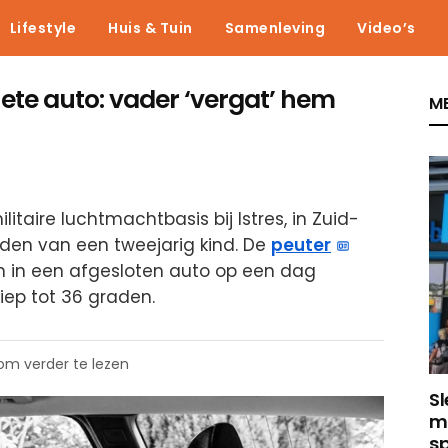
Lifestyle
Huis & Tuin
Samenleving
Video’s
hete auto: vader ‘vergat’ hem
ME
itaire luchtmachtbasis bij Istres, in Zuid-
lijden van een tweejarig kind. De
peuter
n in een afgesloten auto op een dag
ep tot 36 graden.
 om verder te lezen
Sl
m
sp