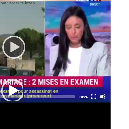
l om verder te lezen
Total
00:24
duration