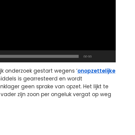
Total
00:00
duration
ijk onderzoek gestart wegens ‘
onopzettelijke
iddels is gearresteerd en wordt
nklager geen sprake van opzet. Het lijkt te
vader zijn zoon per ongeluk vergat op weg