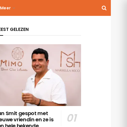
Meer
EST GELEZEN
an Smit gespot met
euwe vriendin en ze is
en hele bekende