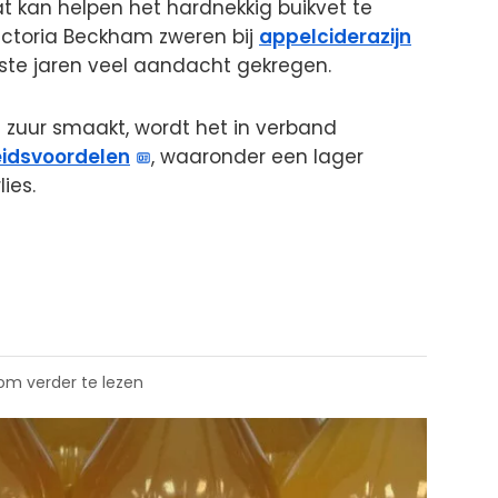
at kan helpen het hardnekkig buikvet te
Victoria Beckham zweren bij
appelciderazijn
tste jaren veel aandacht gekregen.
e zuur smaakt, wordt het in verband
idsvoordelen
, waaronder een lager
ies.
 om verder te lezen