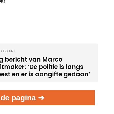
ok!
ELEZEN:
ig bericht van Marco
tmaker: ‘De politie is langs
est en er is aangifte gedaan’
de pagina ➜