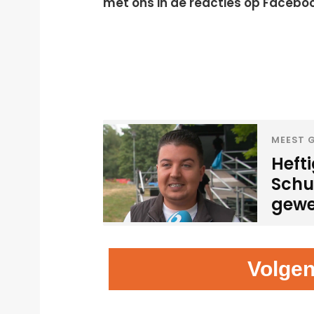
met ons in de reacties op Facebo
MEEST G
Heft
Schui
gewe
Volgen