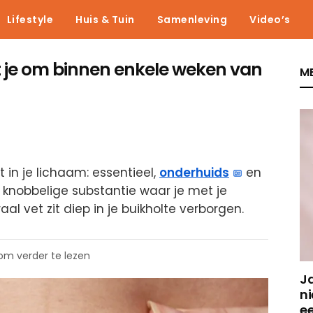
Lifestyle
Huis & Tuin
Samenleving
Video’s
t je om binnen enkele weken van
ME
et in je lichaam: essentieel,
onderhuids
en
e knobbelige substantie waar je met je
aal vet zit diep in je buikholte verborgen.
 om verder te lezen
J
ni
e