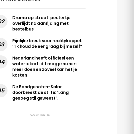
Drama op straat: peutertje
overlijdt na aanrijding met
bestelbus
Pijnlijke breuk voor realitykoppel:
‘“Ik houd de eer graag bij mezelf”
Nederland heeft officieel een
watertekort: dit mag je nu niet
meer doen en zoveel kan het je
kosten
De Bondgenoten-Salar
doorbreekt de stilte: ‘Lang
genoeg stil geweest’.
-- ADVERTENTIE --