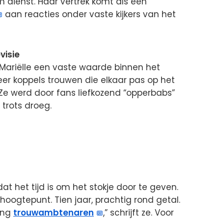
m dienst. Haar vertrek komt als een
aan reacties onder vaste kijkers van het
visie
 Mariëlle een vaste waarde binnen het
eer koppels trouwen die elkaar pas op het
 Ze werd door fans liefkozend “opperbabs”
trots droeg.
t het tijd is om het stokje door te geven.
hoogtepunt. Tien jaar, prachtig rond getal.
ting
trouwambtenaren
,” schrijft ze. Voor