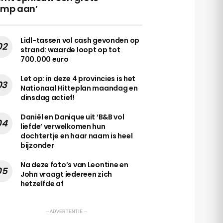
amp aan’
Lidl-tassen vol cash gevonden op
strand: waarde loopt op tot
700.000 euro
Let op: in deze 4 provincies is het
Nationaal Hitteplan maandag en
dinsdag actief!
Daniël en Danique uit ‘B&B vol
liefde’ verwelkomen hun
dochtertje en haar naam is heel
bijzonder
Na deze foto’s van Leontine en
John vraagt iedereen zich
hetzelfde af
-- ADVERTENTIE --