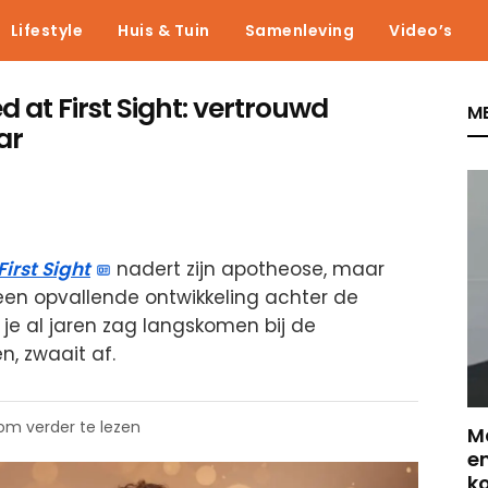
Lifestyle
Huis & Tuin
Samenleving
Video’s
d at First Sight: vertrouwd
ME
ar
First Sight
nadert zijn apotheose, maar
 een opvallende ontwikkeling achter de
je al jaren zag langskomen bij de
, zwaait af.
 om verder te lezen
Ma
en
k