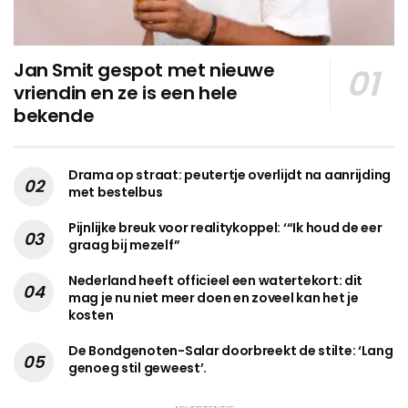
Jan Smit gespot met nieuwe
vriendin en ze is een hele
bekende
Drama op straat: peutertje overlijdt na aanrijding
met bestelbus
Pijnlijke breuk voor realitykoppel: ‘“Ik houd de eer
graag bij mezelf”
Nederland heeft officieel een watertekort: dit
mag je nu niet meer doen en zoveel kan het je
kosten
De Bondgenoten-Salar doorbreekt de stilte: ‘Lang
genoeg stil geweest’.