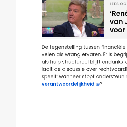
LEES OO
‘René
van 
voor
De tegenstelling tussen financië
velen als wrang ervaren. Er is be
als hulp structureel blijft ondank
laait de discussie over rechtvaar
speelt: wanneer stopt ondersteuni
verantwoordelijkheid
?