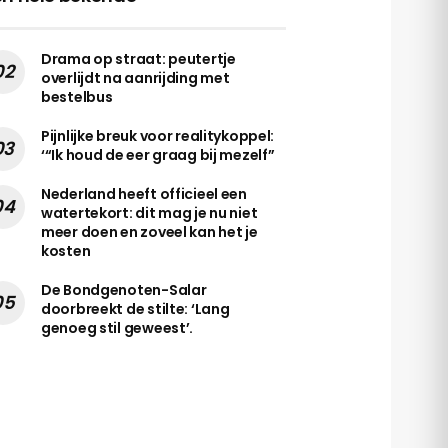
Drama op straat: peutertje
overlijdt na aanrijding met
bestelbus
Pijnlijke breuk voor realitykoppel:
‘“Ik houd de eer graag bij mezelf”
Nederland heeft officieel een
watertekort: dit mag je nu niet
meer doen en zoveel kan het je
kosten
De Bondgenoten-Salar
doorbreekt de stilte: ‘Lang
genoeg stil geweest’.