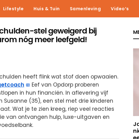
Lifestyle
Huis & Tuin
Samenleving
Video’s
chulden-stel geweigerd bij
ME
arom nóg meer leefgeld!
schulden heeft flink wat stof doen opwaaien.
getcoach
Eef van Opdorp proberen
lopen in hun financiën. In aflevering vijf
n Susanne (35), een stel met drie kinderen
aat. Wat je te zien kreeg, riep veel reacties
e van ontvangen hulp, luxe-uitgaven en
J
voedselbank.
ni
e