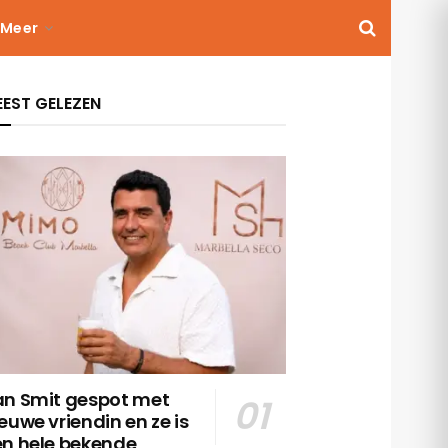
Meer
EST GELEZEN
an Smit gespot met
euwe vriendin en ze is
en hele bekende