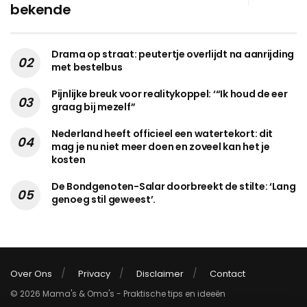
bekende
Drama op straat: peutertje overlijdt na aanrijding
met bestelbus
Pijnlijke breuk voor realitykoppel: ‘“Ik houd de eer
graag bij mezelf”
Nederland heeft officieel een watertekort: dit
mag je nu niet meer doen en zoveel kan het je
kosten
De Bondgenoten-Salar doorbreekt de stilte: ‘Lang
genoeg stil geweest’.
Over Ons
Privacy
Disclaimer
Contact
© 2026 Mama's & Oma's - Praktische tips en ideeën