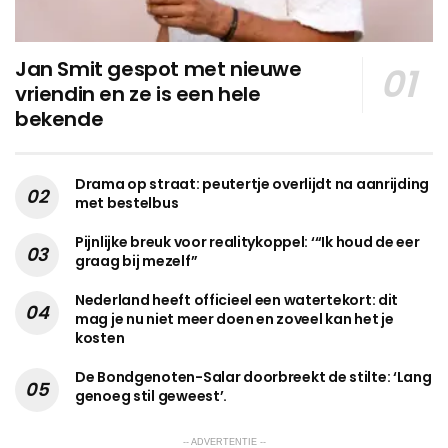
Jan Smit gespot met nieuwe
vriendin en ze is een hele
bekende
Drama op straat: peutertje overlijdt na aanrijding
met bestelbus
Pijnlijke breuk voor realitykoppel: ‘“Ik houd de eer
graag bij mezelf”
Nederland heeft officieel een watertekort: dit
mag je nu niet meer doen en zoveel kan het je
kosten
De Bondgenoten-Salar doorbreekt de stilte: ‘Lang
genoeg stil geweest’.
-- ADVERTENTIE --