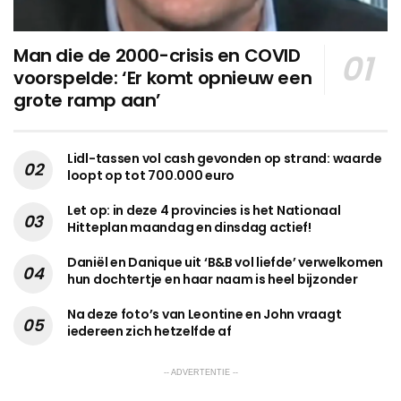
Man die de 2000-crisis en COVID
voorspelde: ‘Er komt opnieuw een
grote ramp aan’
Lidl-tassen vol cash gevonden op strand: waarde
loopt op tot 700.000 euro
Let op: in deze 4 provincies is het Nationaal
Hitteplan maandag en dinsdag actief!
Daniël en Danique uit ‘B&B vol liefde’ verwelkomen
hun dochtertje en haar naam is heel bijzonder
Na deze foto’s van Leontine en John vraagt
iedereen zich hetzelfde af
-- ADVERTENTIE --