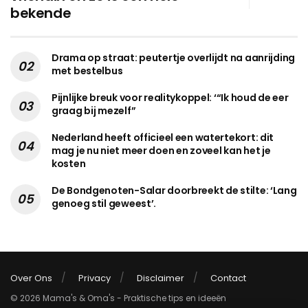
bekende
Drama op straat: peutertje overlijdt na aanrijding
met bestelbus
Pijnlijke breuk voor realitykoppel: ‘“Ik houd de eer
graag bij mezelf”
Nederland heeft officieel een watertekort: dit
mag je nu niet meer doen en zoveel kan het je
kosten
De Bondgenoten-Salar doorbreekt de stilte: ‘Lang
genoeg stil geweest’.
Over Ons
Privacy
Disclaimer
Contact
© 2026 Mama's & Oma's - Praktische tips en ideeën