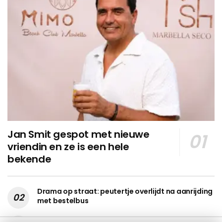
Jan Smit gespot met nieuwe
vriendin en ze is een hele
bekende
Drama op straat: peutertje overlijdt na aanrijding
met bestelbus
Pijnlijke breuk voor realitykoppel: ‘“Ik houd de eer