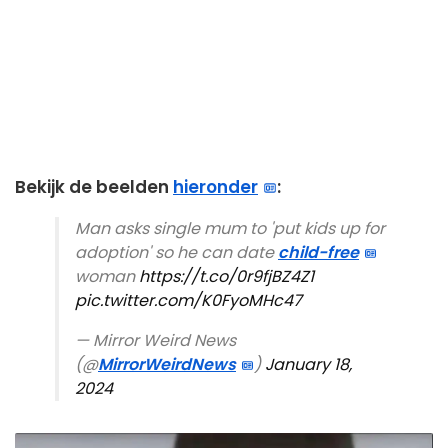
Bekijk de beelden
hieronder
:
Man asks single mum to 'put kids up for
adoption' so he can date
child-free
woman
https://t.co/0r9fjBZ4Z1
pic.twitter.com/K0FyoMHc47
— Mirror Weird News
(@
MirrorWeirdNews
)
January 18,
2024