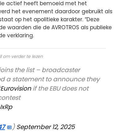
itie actief heeft bemoeid met het
werd het evenement daardoor gebruikt als
staat op het apolitieke karakter. “Deze
 de waarden die de AVROTROS als publieke
e verklaring.
ll om verder te lezen
joins the list – broadcaster
d a statement to announce they
Eurovision
if the EBU does not
contest
UxRp
47
)
September 12, 2025