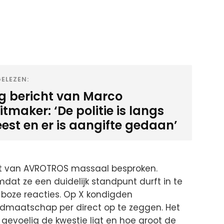
ELEZEN:
ig bericht van Marco
tmaker: ‘De politie is langs
est en er is aangifte gedaan’
it van AVROTROS massaal besproken.
dat ze een duidelijk standpunt durft in te
l boze reacties. Op X kondigden
lidmaatschap per direct op te zeggen. Het
gevoelig de kwestie ligt en hoe groot de