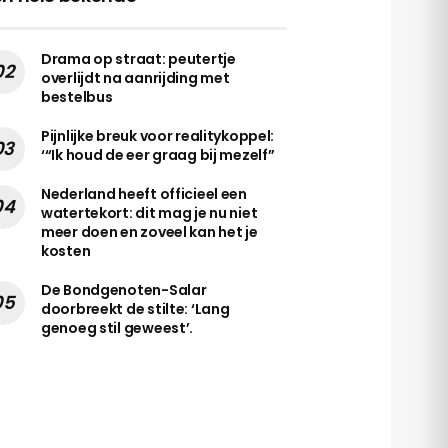
Drama op straat: peutertje
overlijdt na aanrijding met
bestelbus
Pijnlijke breuk voor realitykoppel:
‘“Ik houd de eer graag bij mezelf”
Nederland heeft officieel een
watertekort: dit mag je nu niet
meer doen en zoveel kan het je
kosten
De Bondgenoten-Salar
doorbreekt de stilte: ‘Lang
genoeg stil geweest’.