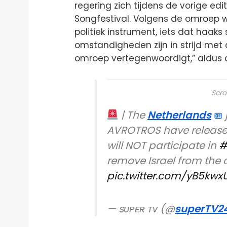
regering zich tijdens de vorige ed
Songfestival. Volgens de omroep 
politiek instrument, iets dat haaks 
omstandigheden zijn in strijd met
omroep vertegenwoordigt,” aldus d
Scro
| The
Netherlands
AVROTROS have release
will NOT participate in
#
remove Israel from the 
pic.twitter.com/yB5kwx
— sᴜᴘᴇʀ ᴛᴠ (@
superTV2