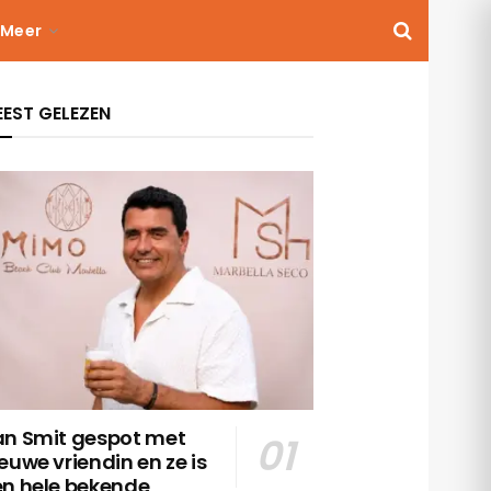
Meer
EST GELEZEN
an Smit gespot met
euwe vriendin en ze is
en hele bekende