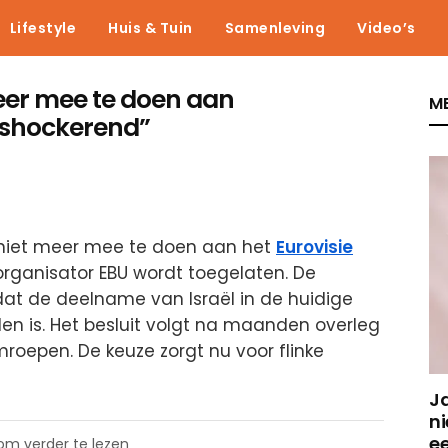
Lifestyle
Huis & Tuin
Samenleving
Video’s
eer mee te doen aan
ME
s shockerend”
iet meer mee te doen aan het
Eurovisie
organisator EBU wordt toegelaten. De
dat de deelname van Israël in de huidige
den is. Het besluit volgt na maanden overleg
oepen. De keuze zorgt nu voor flinke
J
ni
e
 om verder te lezen