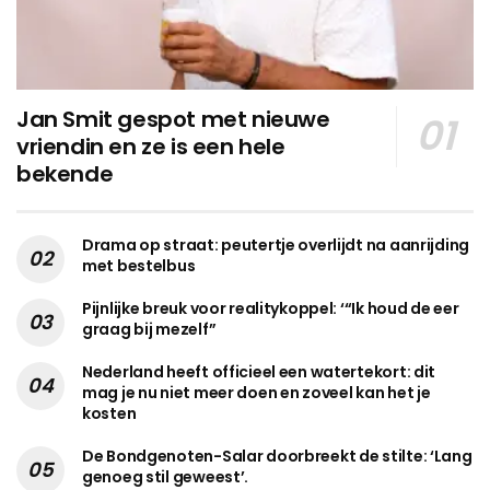
Jan Smit gespot met nieuwe
vriendin en ze is een hele
bekende
Drama op straat: peutertje overlijdt na aanrijding
met bestelbus
Pijnlijke breuk voor realitykoppel: ‘“Ik houd de eer
graag bij mezelf”
Nederland heeft officieel een watertekort: dit
mag je nu niet meer doen en zoveel kan het je
kosten
De Bondgenoten-Salar doorbreekt de stilte: ‘Lang
genoeg stil geweest’.