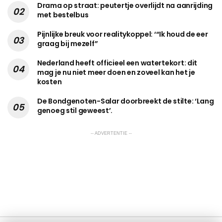
Drama op straat: peutertje overlijdt na aanrijding
met bestelbus
Pijnlijke breuk voor realitykoppel: ‘“Ik houd de eer
graag bij mezelf”
Nederland heeft officieel een watertekort: dit
mag je nu niet meer doen en zoveel kan het je
kosten
De Bondgenoten-Salar doorbreekt de stilte: ‘Lang
genoeg stil geweest’.
-- ADVERTENTIE --