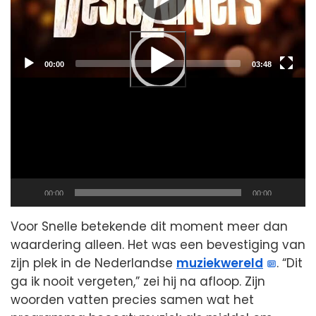
Current
Total
00:00
03:48
time
duration
Current
Total
00:00
00:00
time
duration
Voor Snelle betekende dit moment meer dan
waardering alleen. Het was een bevestiging van
zijn plek in de Nederlandse
muziekwereld
. “Dit
ga ik nooit vergeten,” zei hij na afloop. Zijn
woorden vatten precies samen wat het