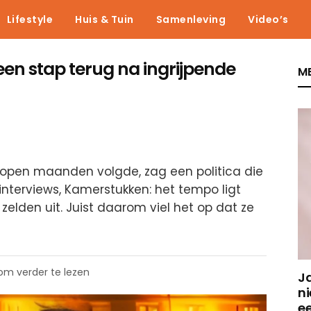
Lifestyle
Huis & Tuin
Samenleving
Video’s
 een stap terug na ingrijpende
ME
lopen maanden volgde, zag een politica die
, interviews, Kamerstukken: het tempo ligt
elden uit. Juist daarom viel het op dat ze
 om verder te lezen
J
ni
e