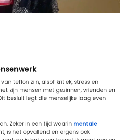
mensenwerk
an teflon zijn, alsof kritiek, stress en
 het zijn mensen met gezinnen, vrienden en
it besluit legt die menselijke laag even
sch. Zeker in een tijd waarin
mentale
t, is het opvallend en ergens ook
zegt: nu is het even teveel, ik moet pas op