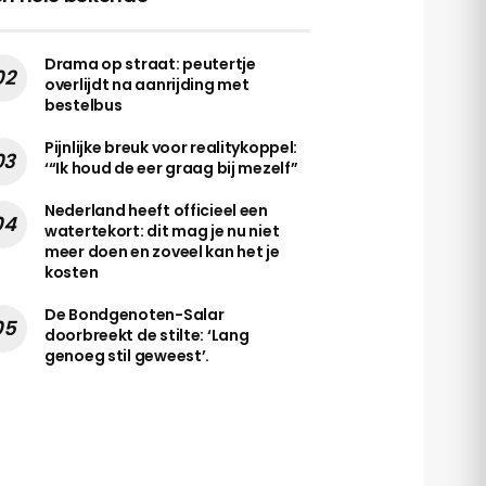
Drama op straat: peutertje
overlijdt na aanrijding met
bestelbus
Pijnlijke breuk voor realitykoppel:
‘“Ik houd de eer graag bij mezelf”
Nederland heeft officieel een
watertekort: dit mag je nu niet
meer doen en zoveel kan het je
kosten
De Bondgenoten-Salar
doorbreekt de stilte: ‘Lang
genoeg stil geweest’.