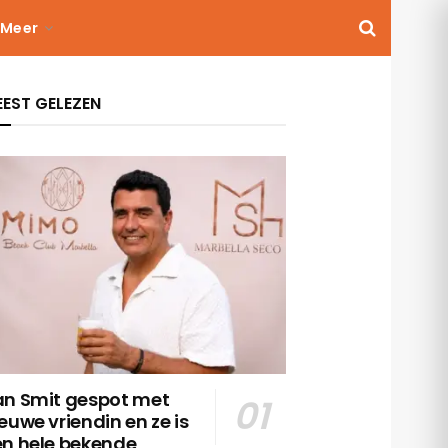
Meer
EST GELEZEN
an Smit gespot met
euwe vriendin en ze is
en hele bekende