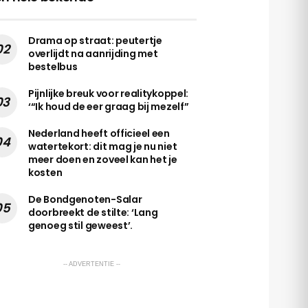
Drama op straat: peutertje
overlijdt na aanrijding met
bestelbus
Pijnlijke breuk voor realitykoppel:
‘“Ik houd de eer graag bij mezelf”
Nederland heeft officieel een
watertekort: dit mag je nu niet
meer doen en zoveel kan het je
kosten
De Bondgenoten-Salar
doorbreekt de stilte: ‘Lang
genoeg stil geweest’.
-- ADVERTENTIE --