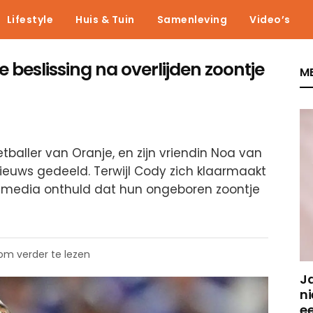
Lifestyle
Huis & Tuin
Samenleving
Video’s
beslissing na overlijden zoontje
ME
baller van Oranje, en zijn vriendin Noa van
ieuws gedeeld. Terwijl Cody zich klaarmaakt
e media onthuld dat hun ongeboren zoontje
 om verder te lezen
J
ni
e