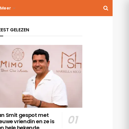
Meer
EST GELEZEN
an Smit gespot met
euwe vriendin en ze is
en hele bekende