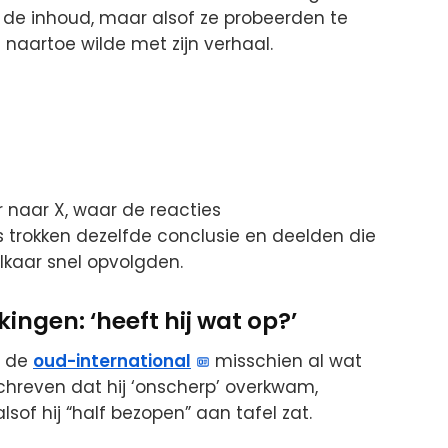
m de inhoud, maar alsof ze probeerden te
naartoe wilde met zijn verhaal.
r naar X, waar de reacties
ers trokken dezelfde conclusie en deelden die
elkaar snel opvolgden.
ngen: ‘heeft hij wat op?’
f de
oud-international
misschien al wat
hreven dat hij ‘onscherp’ overkwam,
lsof hij “half bezopen” aan tafel zat.