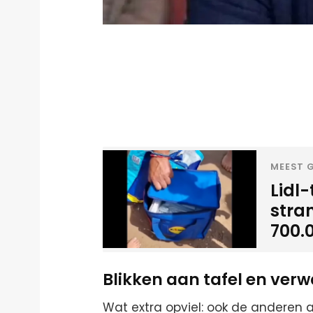
MEEST G
Lidl
stra
700.
Blikken aan tafel en verwa
Wat extra opviel: ook de anderen aa