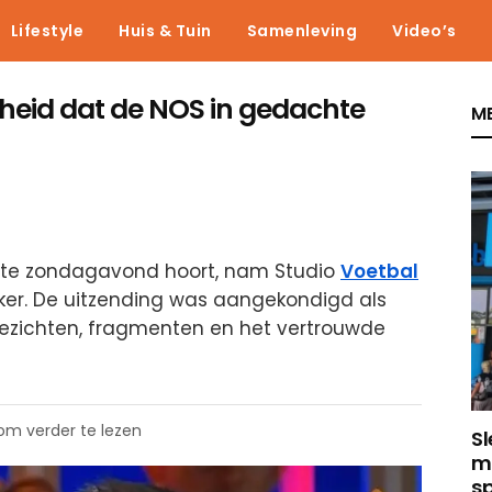
Lifestyle
Huis & Tuin
Samenleving
Video’s
cheid dat de NOS in gedachte
ME
aste zondagavond hoort, nam Studio
Voetbal
ker. De uitzending was aangekondigd als
gezichten, fragmenten en het vertrouwde
 om verder te lezen
Sl
m
sp