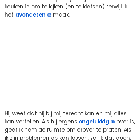
keuken in om te kijken (en te kletsen) terwijl ik
het
avondeten
maak.
Hij weet dat hij bij mij terecht kan en mij alles
kan vertellen. Als hij ergens
ongelukkig
over is,
geef ik hem de ruimte om erover te praten. Als
ik zijn problemen op kan lossen, zal ik dat doen.