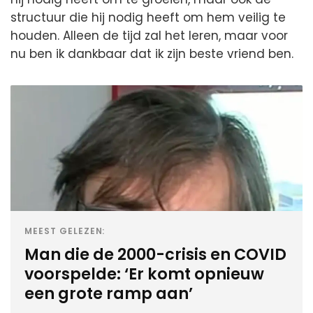
structuur die hij nodig heeft om hem veilig te
houden. Alleen de tijd zal het leren, maar voor
nu ben ik dankbaar dat ik zijn beste vriend ben.
MEEST GELEZEN:
Man die de 2000-crisis en COVID
voorspelde: ‘Er komt opnieuw
een grote ramp aan’