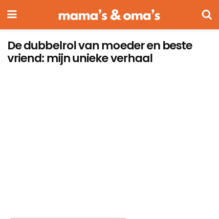
De dubbelrol van moeder en beste
vriend: mijn unieke verhaal