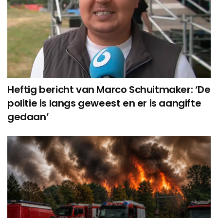
Heftig bericht van Marco Schuitmaker: ‘De
politie is langs geweest en er is aangifte
gedaan’