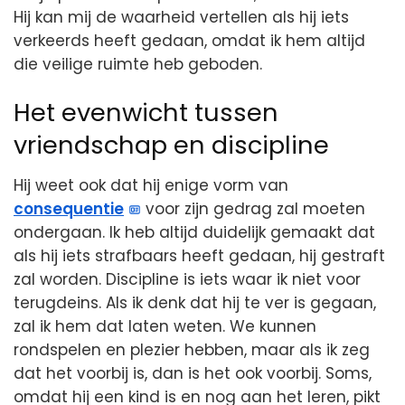
Hij kan mij de waarheid vertellen als hij iets
verkeerds heeft gedaan, omdat ik hem altijd
die veilige ruimte heb geboden.
Het evenwicht tussen
vriendschap en discipline
Hij weet ook dat hij enige vorm van
consequentie
voor zijn gedrag zal moeten
ondergaan. Ik heb altijd duidelijk gemaakt dat
als hij iets strafbaars heeft gedaan, hij gestraft
zal worden. Discipline is iets waar ik niet voor
terugdeins. Als ik denk dat hij te ver is gegaan,
zal ik hem dat laten weten. We kunnen
rondspelen en plezier hebben, maar als ik zeg
dat het voorbij is, dan is het ook voorbij. Soms,
omdat hij een kind is en nog aan het leren, pikt