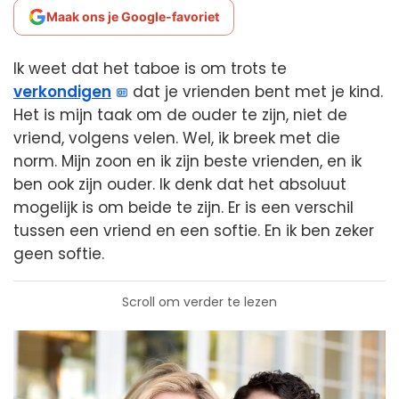
Maak ons je Google-favoriet
Ik weet dat het taboe is om trots te
verkondigen
dat je vrienden bent met je kind.
Het is mijn taak om de ouder te zijn, niet de
vriend, volgens velen. Wel, ik breek met die
norm. Mijn zoon en ik zijn beste vrienden, en ik
ben ook zijn ouder. Ik denk dat het absoluut
mogelijk is om beide te zijn. Er is een verschil
tussen een vriend en een softie. En ik ben zeker
geen softie.
Scroll om verder te lezen