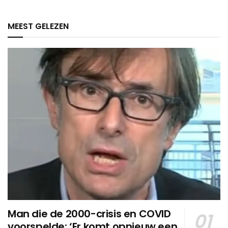
MEEST GELEZEN
Man die de 2000-crisis en COVID
voorspelde: ‘Er komt opnieuw een