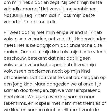
om mijn nek slaat en zegt: “Jij bent mijn beste
vriendin, mama.” Het vervult me vanbinnen.
Natuurlijk zeg ik hem dat hij ook mijn beste
vriend is. En dat meen ik.
Hij weet dat hij niet mijn enige vriend is. Ik heb
volwassen vrienden, net zoals hij kindervrienden
heeft. Het is belangrijk om dat onderscheid te
maken. Omdat ik mijn kind als mijn beste vriend
beschouw, betekent dat niet dat ik geen
volwassen vriendschappen heb. Ik zou mijn
volwassen problemen nooit op mijn kind
afschuiven. Dat zou veel te veel druk leggen op
een jong kind. Maar aangezien we al onze tijd
samen doorbrengen, zijn we vanzelfsprekend
heel close. We kijken overdag samen naar
tekenfilms, en ik speel met hem met treintjes of
we kleuren samen plaatjes. Hij komt vaak de