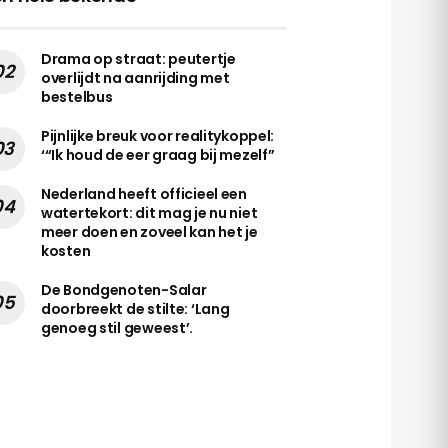
Drama op straat: peutertje
overlijdt na aanrijding met
bestelbus
Pijnlijke breuk voor realitykoppel:
‘“Ik houd de eer graag bij mezelf”
Nederland heeft officieel een
watertekort: dit mag je nu niet
meer doen en zoveel kan het je
kosten
De Bondgenoten-Salar
doorbreekt de stilte: ‘Lang
genoeg stil geweest’.