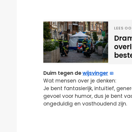
LEES OO
Dram
overl
best
Duim tegen de
wijsvinger
Wat mensen over je denken:
Je bent fantasierijk, intuïtief, gen
gevoel voor humor, dus je bent v
ongeduldig en vasthoudend zijn.