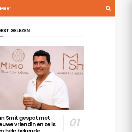
Meer
EST GELEZEN
an Smit gespot met
euwe vriendin en ze is
en hele bekende