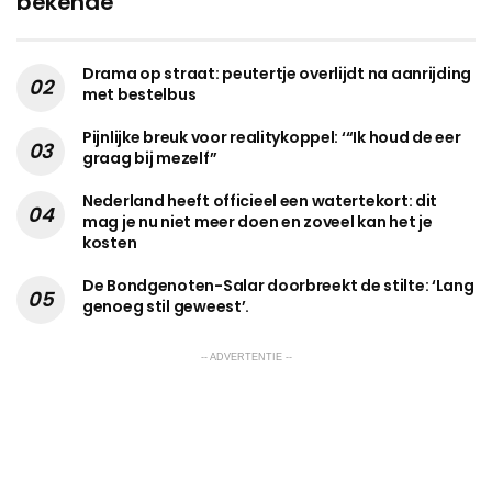
bekende
Drama op straat: peutertje overlijdt na aanrijding
met bestelbus
Pijnlijke breuk voor realitykoppel: ‘“Ik houd de eer
graag bij mezelf”
Nederland heeft officieel een watertekort: dit
mag je nu niet meer doen en zoveel kan het je
kosten
De Bondgenoten-Salar doorbreekt de stilte: ‘Lang
genoeg stil geweest’.
-- ADVERTENTIE --