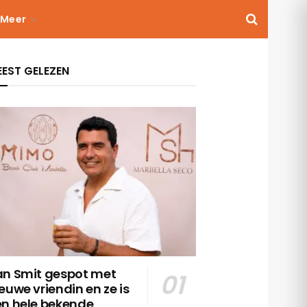
Meer
EST GELEZEN
an Smit gespot met
euwe vriendin en ze is
en hele bekende