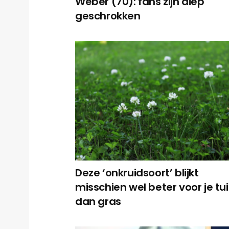
Weber (70): fans zijn diep
geschrokken
Deze ‘onkruidsoort’ blijkt
misschien wel beter voor je tu
dan gras