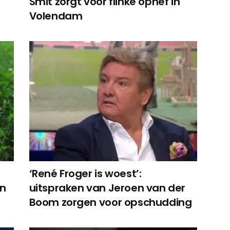
Smit zorgt voor flinke ophef in
Volendam
‘René Froger is woest’:
in
uitspraken van Jeroen van der
Boom zorgen voor opschudding