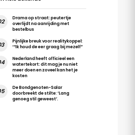
Drama op straat: peutertje
overlijdt na aanrijding met
bestelbus
Pijnlijke breuk voor realitykoppel:
‘“Ik houd de eer graag bij mezelf”
Nederland heeft officieel een
watertekort: dit mag je nu niet
meer doen en zoveel kan het je
kosten
De Bondgenoten-Salar
doorbreekt de stilte: ‘Lang
genoeg stil geweest’.