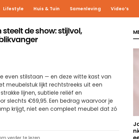
Lifestyle
Huis & Tuin
Samenleving
Video’s
steelt de show: stijlvol,
ME
blikvanger
e even stilstaan — en deze witte kast van
et meubelstuk lijkt rechtstreeks uit een
akke lijnen, subtiele reliëf en
oor slechts €69,95. Een bedrag waarvoor je
amp krijgt, niet een compleet meubel dat zó
J
ni
e
 om verder te lezen