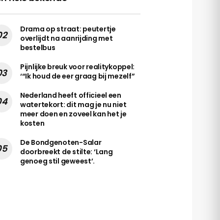
Drama op straat: peutertje
overlijdt na aanrijding met
bestelbus
Pijnlijke breuk voor realitykoppel:
‘“Ik houd de eer graag bij mezelf”
Nederland heeft officieel een
watertekort: dit mag je nu niet
meer doen en zoveel kan het je
kosten
De Bondgenoten-Salar
doorbreekt de stilte: ‘Lang
genoeg stil geweest’.