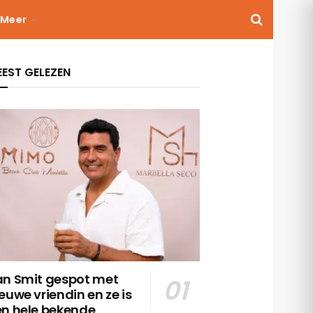
Meer
EST GELEZEN
an Smit gespot met
euwe vriendin en ze is
en hele bekende