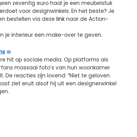
geen zeventig euro haal je een meubelstuk
derdoet voor designwinkels. En het beste? Je
 en bestellen via deze
link
naar de Action-
om je interieur een make-over te geven.
ns
re hit op sociale media. Op platforms als
eurfans massaal foto’s van hun woonkamer
. De reacties zijn lovend: “Niet te geloven
st ziet eruit alsof hij uit een designerwinkel
gen.