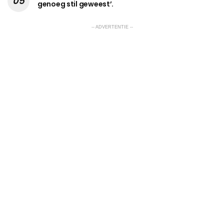
genoeg stil geweest’.
-- ADVERTENTIE --