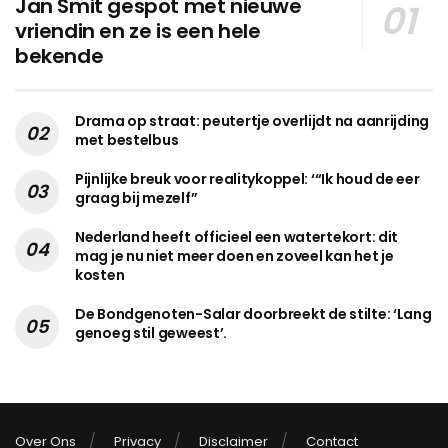
Jan Smit gespot met nieuwe
vriendin en ze is een hele
bekende
Drama op straat: peutertje overlijdt na aanrijding
met bestelbus
Pijnlijke breuk voor realitykoppel: ‘“Ik houd de eer
graag bij mezelf”
Nederland heeft officieel een watertekort: dit
mag je nu niet meer doen en zoveel kan het je
kosten
De Bondgenoten-Salar doorbreekt de stilte: ‘Lang
genoeg stil geweest’.
Over Ons
Privacy
Disclaimer
Contact