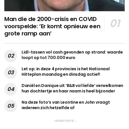
Man die de 2000-crisis en COVID
voorspelde: ‘Er komt opnieuw een
grote ramp aan’
Lidl-tassen vol cash gevonden op strand: waarde
loopt op tot 700.000 euro
Let op: in deze 4 provincies is het Nationaal
Hitteplan maandag en dinsdag actief!
Daniël en Danique uit ‘B&B vol liefde’ verwelkomen
hun dochtertje en haar naam is heel bijzonder
Na deze foto’s van Leontine en John vraagt
iedereen zich hetzelfde af
-- ADVERTENTIE --